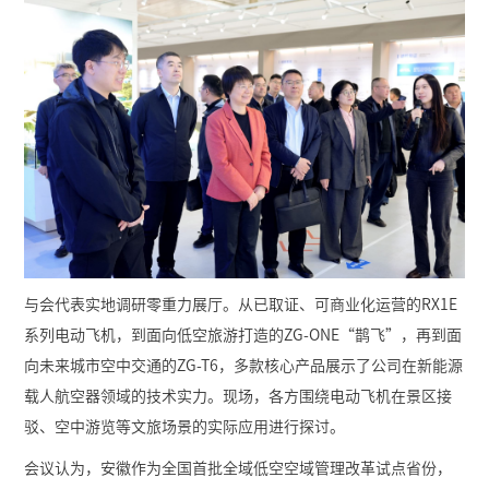
与会代表实地调研零重力展厅。从已取证、可商业化运营的RX1E
系列电动飞机，到面向低空旅游打造的ZG-ONE“鹊飞”，再到面
向未来城市空中交通的ZG-T6，多款核心产品展示了公司在新能源
载人航空器领域的技术实力。现场，各方围绕电动飞机在景区接
驳、空中游览等文旅场景的实际应用进行探讨。
会议认为，安徽作为全国首批全域低空空域管理改革试点省份，