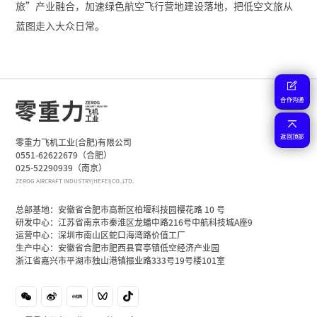
旅”产业融合，加速绿色航空飞行营地建设落地，把低空文旅从
蓝图走入大众日常。
合作沟通
返回顶部
零重力飞机工业(合肥)有限公司
0551-62622679（合肥）
025-52290939（南京）
ZEROG AIRCRAFT INDUSTRY(HEFEI)CO.,LTD.
总部基地：安徽省合肥市高新区柏堰科技园樱花路 10 号
研发中心：江苏省南京市秦淮区龙蟠中路216号中航科技城A座9
运营中心：深圳市南山区蛇口海湾路价值工厂
生产中心：安徽省合肥市肥西县官亭镇低空经济产业园
浙江省嘉兴市平湖市独山港镇振业路333号19号楼101室