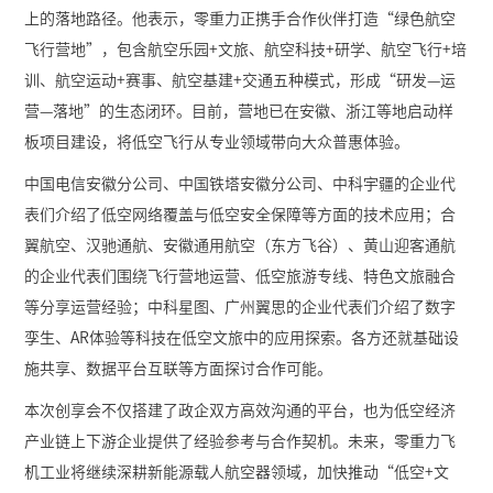
上的落地路径。他表示，零重力正携手合作伙伴打造“绿色航空
飞行营地”，包含航空乐园+文旅、航空科技+研学、航空飞行+培
训、航空运动+赛事、航空基建+交通五种模式，形成“研发—运
营—落地”的生态闭环。目前，营地已在安徽、浙江等地启动样
板项目建设，将低空飞行从专业领域带向大众普惠体验。
中国电信安徽分公司、中国铁塔安徽分公司、中科宇疆的企业代
表们介绍了低空网络覆盖与低空安全保障等方面的技术应用；合
翼航空、汉驰通航、安徽通用航空（东方飞谷）、黄山迎客通航
的企业代表们围绕飞行营地运营、低空旅游专线、特色文旅融合
等分享运营经验；中科星图、广州翼思的企业代表们介绍了数字
孪生、AR体验等科技在低空文旅中的应用探索。各方还就基础设
施共享、数据平台互联等方面探讨合作可能。
本次创享会不仅搭建了政企双方高效沟通的平台，也为低空经济
产业链上下游企业提供了经验参考与合作契机。未来，零重力飞
机工业将继续深耕新能源载人航空器领域，加快推动“低空+文