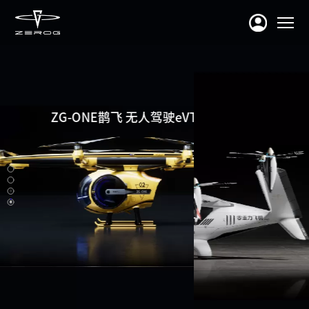
ZG-ONE鹊飞 无人驾驶eVTOL