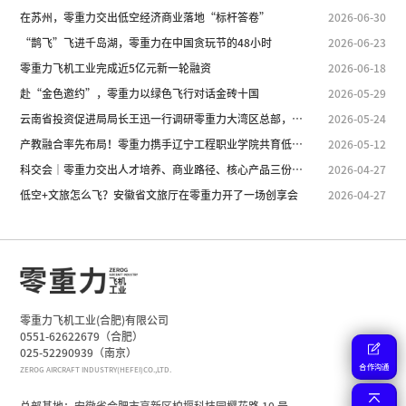
在苏州，零重力交出低空经济商业落地“标杆答卷”
2026-06-30
“鹊飞”飞进千岛湖，零重力在中国贪玩节的48小时
2026-06-23
零重力飞机工业完成近5亿元新一轮融资
2026-06-18
赴“金色邀约”，零重力以绿色飞行对话金砖十国
2026-05-29
云南省投资促进局局长王迅一行调研零重力大湾区总部，共探“低空+文旅”新路径
2026-05-24
产教融合率先布局！零重力携手辽宁工程职业学院共育低空产业人才
2026-05-12
科交会｜零重力交出人才培养、商业路径、核心产品三份答卷
2026-04-27
低空+文旅怎么飞？安徽省文旅厅在零重力开了一场创享会
2026-04-27
零重力飞机工业(合肥)有限公司
0551-62622679（合肥）
025-52290939（南京）
合作沟通
ZEROG AIRCRAFT INDUSTRY(HEFEI)CO.,LTD.
总部基地：安徽省合肥市高新区柏堰科技园樱花路 10 号