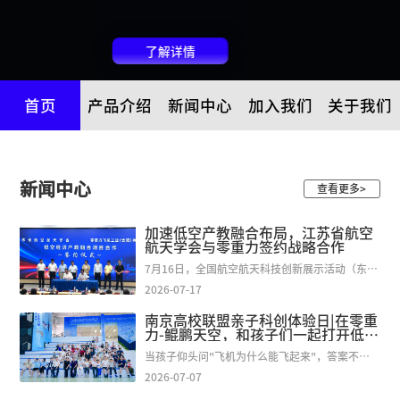
了解详情
首页
产品介绍
新闻中心
加入我们
关于我们
新闻中心
查看更多>
加速低空产教融合布局，江苏省航空
航天学会与零重力签约战略合作
7月16日，全国航空航天科技创新展示活动（东部
大区赛）在南京举办。作为本次活动重要环节，
2026-07-17
江苏省航空航天学会与零重力飞机工业（合肥）
有限...
南京高校联盟亲子科创体验日|在零重
力-鲲鹏天空，和孩子们一起打开低空
飞行的大门
当孩子仰头问"飞机为什么能飞起来"，答案不只
在课本里。 近日，一场亲子研学之旅给出了生动
2026-07-07
回答——南航深港澳校友会与南京高校联盟...